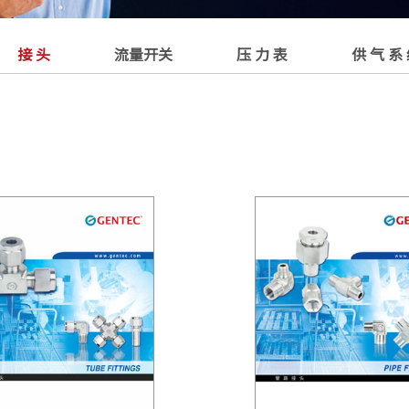
接 头
流量开关
压 力 表
供 气 系