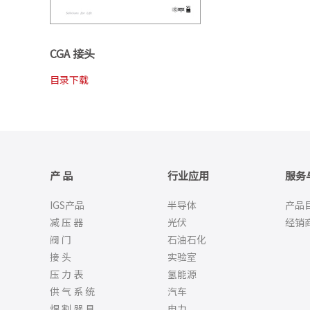
CGA 接头
目录下载
产 品
行业应用
服务
IGS产品
半导体
产品
减 压 器
光伏
经销
阀 门
石油石化
接 头
实验室
压 力 表
氢能源
供 气 系 统
汽车
焊 割 器 具
电力