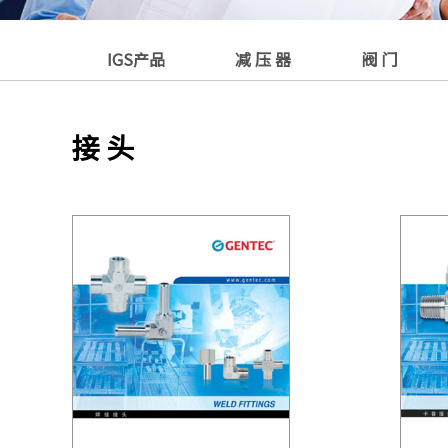
IGS产品
减 压 器
阀 门
接 头