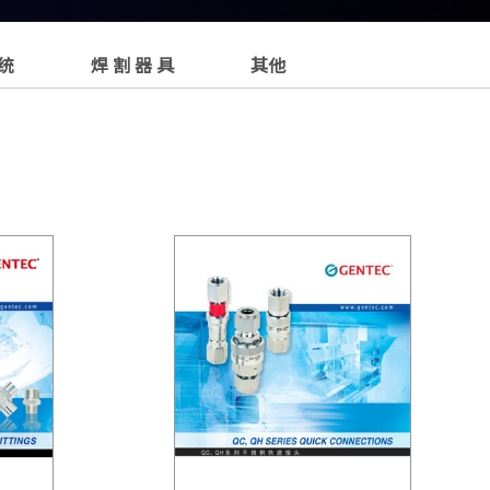
 统
焊 割 器 具
其他